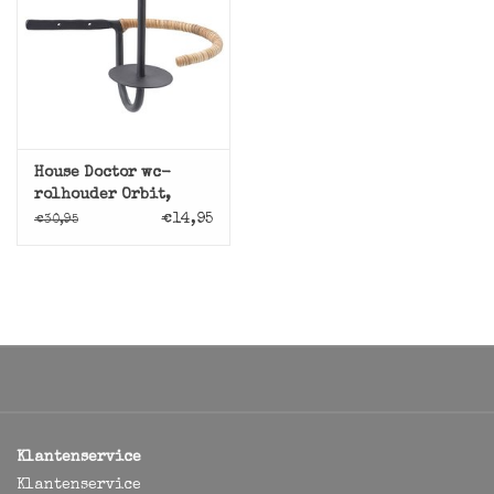
House Doctor wc-
rolhouder Orbit,
staal met rotan
€14,95
€30,95
Klantenservice
Klantenservice