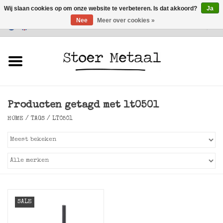
Wij slaan cookies op om onze website te verbeteren. Is dat akkoord?
Ja
Nee
Meer over cookies »
Klantenservice
0 Artikelen - €0,00
Home
Meubels
Producten getagd met lt0501
Verlichting
HOME
/
TAGS
/
LT0501
Accessoires
SALE
SALE