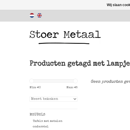
Wij slaan coo
Producten getagd met lampje
Geen producten gev
Min: €
0
Max: €
5
MEUBELS
Tafels met metalen
onderstel