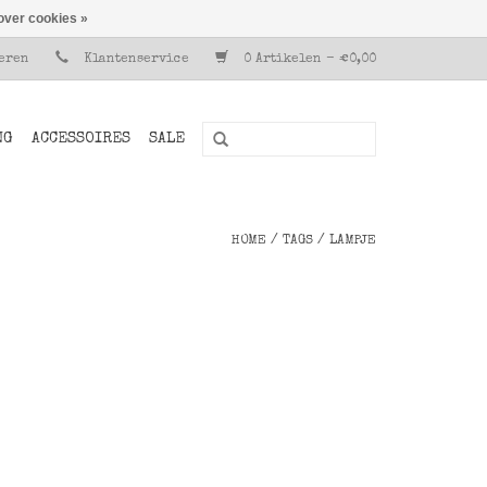
over cookies »
reren
Klantenservice
0 Artikelen - €0,00
NG
ACCESSOIRES
SALE
HOME
/
TAGS
/
LAMPJE