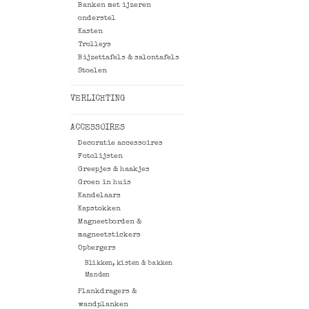
Banken met ijzeren
onderstel
Kasten
Trolleys
Bijzettafels & salontafels
Stoelen
VERLICHTING
ACCESSOIRES
Decoratie accessoires
Fotolijsten
Greepjes & haakjes
Groen in huis
Kandelaars
Kapstokken
Magneetborden &
magneetstickers
Opbergers
Blikken, kisten & bakken
Manden
Plankdragers &
wandplanken