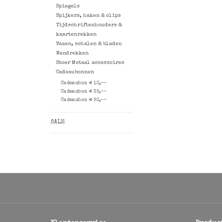
Spiegels
Spijkers, haken & clips
Tijdschriftenhouders &
kaartenrekken
Vazen, schalen & bladen
Wandrekken
Stoer Metaal accessoires
Cadeaubonnen
Cadeaubon € 10,--
Cadeaubon € 25,--
Cadeaubon € 50,--
SALE