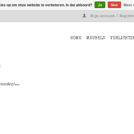
kies op om onze website te verbeteren. Is dat akkoord?
Ja
Nee
Meer 
Mijn account / Regist
HOME
MEUBELS
VERLICHTI
e
onden!...