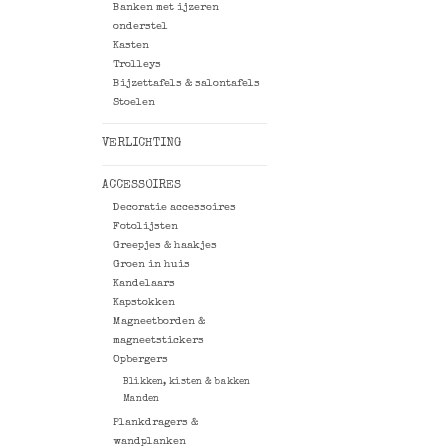
Banken met ijzeren
onderstel
Kasten
Trolleys
Bijzettafels & salontafels
Stoelen
VERLICHTING
ACCESSOIRES
Decoratie accessoires
Fotolijsten
Greepjes & haakjes
Groen in huis
Kandelaars
Kapstokken
Magneetborden &
magneetstickers
Opbergers
Blikken, kisten & bakken
Manden
Plankdragers &
wandplanken