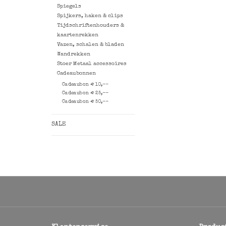
Spiegels
Spijkers, haken & clips
Tijdschriftenhouders &
kaartenrekken
Vazen, schalen & bladen
Wandrekken
Stoer Metaal accessoires
Cadeaubonnen
Cadeaubon € 10,--
Cadeaubon € 25,--
Cadeaubon € 50,--
SALE