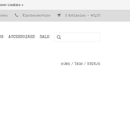
over cookies »
reren
Klantenservice
0 Artikelen - €0,00
NG
ACCESSOIRES
SALE
HOME
/
TAGS
/
KRUKJE