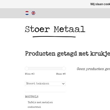
Wij slaan coo
Producten getagd met krukj
Geen producten gev
Min: €
0
Max: €
5
MEUBELS
Tafels met metalen
onderstel