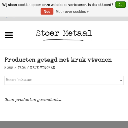
Wij slaan cookies op om onze website te verbeteren. Is dat akkoord?
Ja
Nee
Meer over cookies »
Klantenservice
0 Artikelen - €0,00
Home
Meubels
Producten getagd met kruk vtwonen
Verlichting
HOME
/
TAGS
/
KRUK VTWONEN
Accessoires
SALE
Geen producten gevonden!...