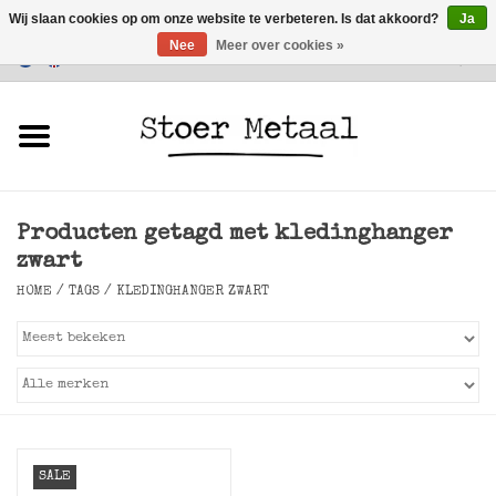
Wij slaan cookies op om onze website te verbeteren. Is dat akkoord?
Ja
Nee
Meer over cookies »
Klantenservice
0 Artikelen - €0,00
Home
Meubels
Producten getagd met kledinghanger
Verlichting
zwart
HOME
/
TAGS
/
KLEDINGHANGER ZWART
Accessoires
SALE
SALE