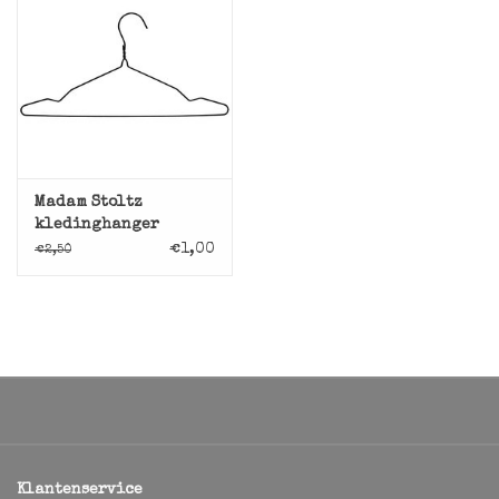
Madam Stoltz
kledinghanger
draad, zwart
€1,00
€2,50
Klantenservice