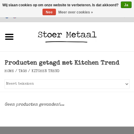
Wij slaan cookies op om onze website te verbeteren. Is dat akkoord?
Ja
Nee
Meer over cookies »
Klantenservice
0 Artikelen - €0,00
Home
Meubels
Producten getagd met Kitchen Trend
Verlichting
HOME
/
TAGS
/
KITCHEN TREND
Accessoires
SALE
Geen producten gevonden!...