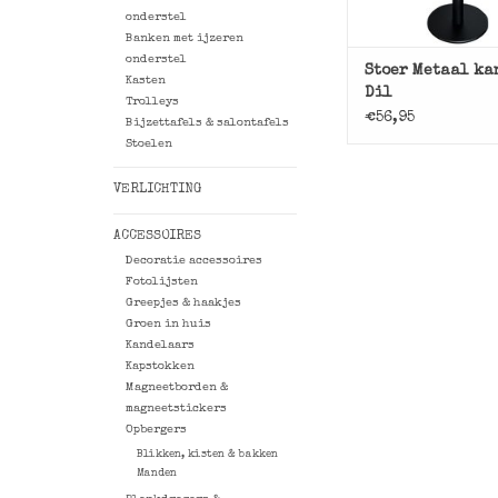
onderstel
Banken met ijzeren
onderstel
Stoer Metaal k
Kasten
Dil
Trolleys
€56,95
Bijzettafels & salontafels
Stoelen
VERLICHTING
ACCESSOIRES
Decoratie accessoires
Fotolijsten
Greepjes & haakjes
Groen in huis
Kandelaars
Kapstokken
Magneetborden &
magneetstickers
Opbergers
Blikken, kisten & bakken
Manden