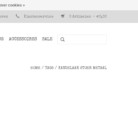
over cookies »
reren
Klantenservice
0 Artikelen - €0,00
NG
ACCESSOIRES
SALE
HOME
/
TAGS
/
KANDELAAR STOER METAAL