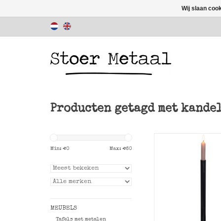
Wij slaan coo
Producten getagd met kande
Zwart metalen 
kandelaar Dil va
Min: €
0
Max: €
60
Metaal
TOEVOEGEN AAN WI
MEUBELS
Tafels met metalen