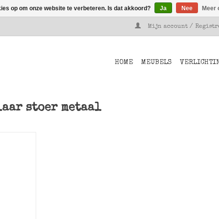
kies op om onze website te verbeteren. Is dat akkoord?
Ja
Nee
Meer 
Mijn account / Regist
HOME
MEUBELS
VERLICHTI
laar stoer metaal
ronde
n Stoer
NKELWAGEN