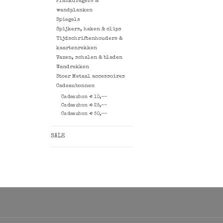
Plankdragers &
wandplanken
Spiegels
Spijkers, haken & clips
Tijdschriftenhouders &
kaartenrekken
Vazen, schalen & bladen
Wandrekken
Stoer Metaal accessoires
Cadeaubonnen
Cadeaubon € 10,--
Cadeaubon € 25,--
Cadeaubon € 50,--
SALE