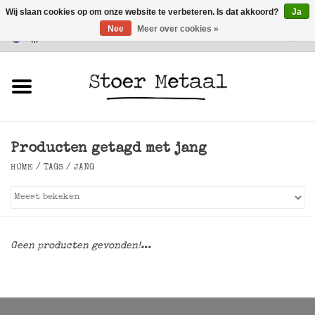
Wij slaan cookies op om onze website te verbeteren. Is dat akkoord?
Ja
Nee
Meer over cookies »
Klantenservice
0 Artikelen - €0,00
Home
Meubels
Producten getagd met jang
Verlichting
HOME
/
TAGS
/
JANG
Accessoires
SALE
Geen producten gevonden!...