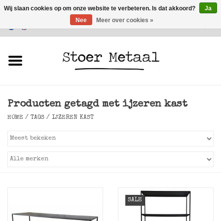
Wij slaan cookies op om onze website te verbeteren. Is dat akkoord?
Ja
Nee
Meer over cookies »
Klantenservice
0 Artikelen - €0,00
Home
Meubels
Producten getagd met ijzeren kast
Verlichting
HOME
/
TAGS
/
IJZEREN KAST
Accessoires
SALE
SALE