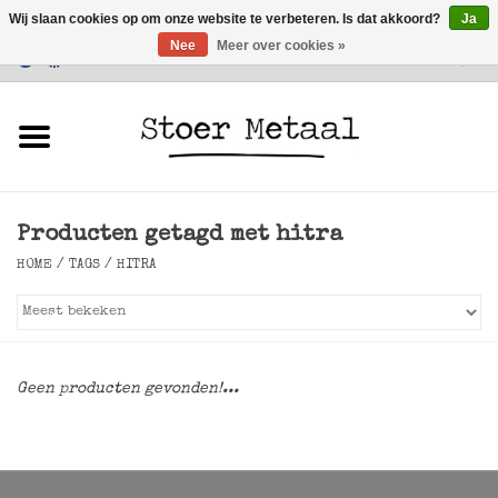
Wij slaan cookies op om onze website te verbeteren. Is dat akkoord?
Ja
Nee
Meer over cookies »
Klantenservice
0 Artikelen - €0,00
Home
Meubels
Producten getagd met hitra
Verlichting
HOME
/
TAGS
/
HITRA
Accessoires
SALE
Geen producten gevonden!...