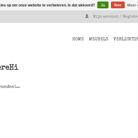
kies op om onze website te verbeteren. Is dat akkoord?
Ja
Nee
Meer 
Mijn account / Regist
HOME
MEUBELS
VERLICHTI
ereHi
onden!...