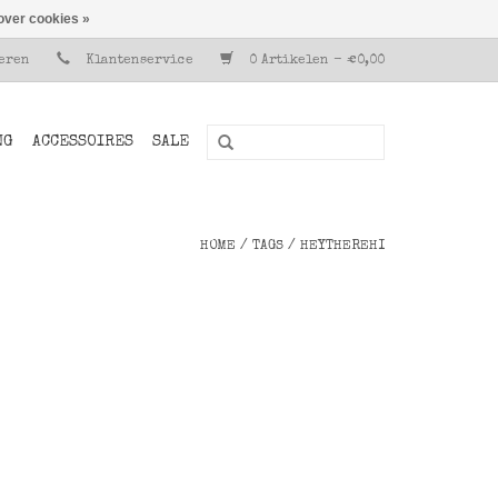
over cookies »
reren
Klantenservice
0 Artikelen - €0,00
NG
ACCESSOIRES
SALE
HOME
/
TAGS
/
HEYTHEREHI