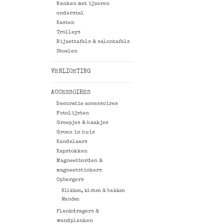
Banken met ijzeren
onderstel
Kasten
Trolleys
Bijzettafels & salontafels
Stoelen
VERLICHTING
ACCESSOIRES
Decoratie accessoires
Fotolijsten
Greepjes & haakjes
Groen in huis
Kandelaars
Kapstokken
Magneetborden &
magneetstickers
Opbergers
Blikken, kisten & bakken
Manden
Plankdragers &
wandplanken