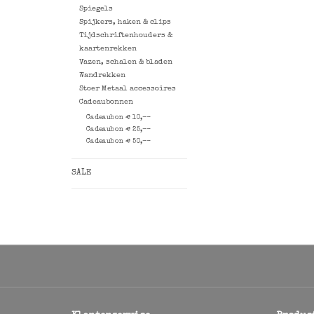
Spiegels
Spijkers, haken & clips
Tijdschriftenhouders &
kaartenrekken
Vazen, schalen & bladen
Wandrekken
Stoer Metaal accessoires
Cadeaubonnen
Cadeaubon € 10,--
Cadeaubon € 25,--
Cadeaubon € 50,--
SALE