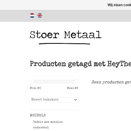
Wij slaan coo
Producten getagd met HeyTh
Geen producten gev
Min: €
0
Max: €
5
MEUBELS
Tafels met metalen
onderstel