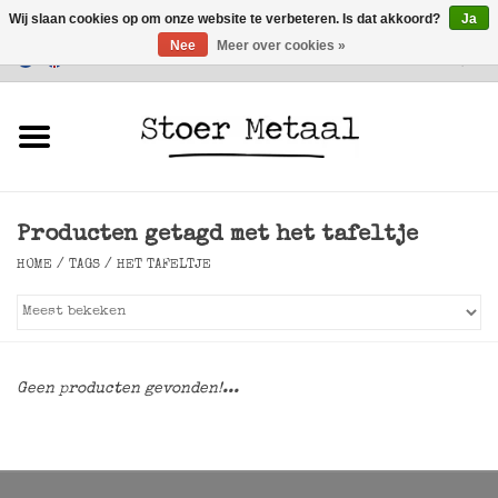
Wij slaan cookies op om onze website te verbeteren. Is dat akkoord?
Ja
Nee
Meer over cookies »
Klantenservice
0 Artikelen - €0,00
Home
Meubels
Producten getagd met het tafeltje
Verlichting
HOME
/
TAGS
/
HET TAFELTJE
Accessoires
SALE
Geen producten gevonden!...