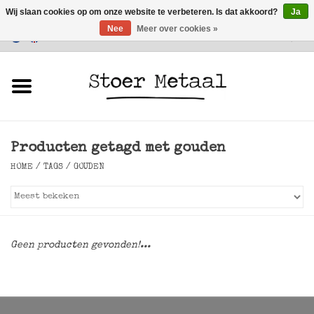
Wij slaan cookies op om onze website te verbeteren. Is dat akkoord?
Ja
Nee
Meer over cookies »
Klantenservice
0 Artikelen - €0,00
Home
Meubels
Producten getagd met gouden
Verlichting
HOME
/
TAGS
/
GOUDEN
Accessoires
SALE
Geen producten gevonden!...