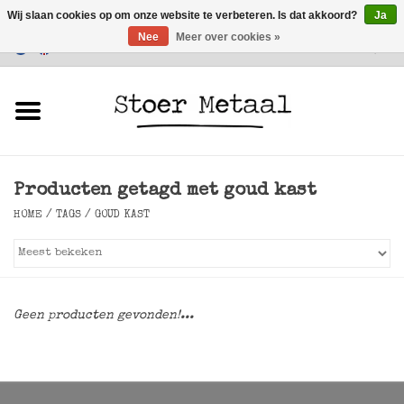
Wij slaan cookies op om onze website te verbeteren. Is dat akkoord?
Ja
Nee
Meer over cookies »
Klantenservice
0 Artikelen - €0,00
Home
Meubels
Producten getagd met goud kast
Verlichting
HOME
/
TAGS
/
GOUD KAST
Accessoires
SALE
Geen producten gevonden!...