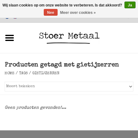
Wij slaan cookies op om onze website te verbeteren. Is dat akkoord?
Ja
Nee
Meer over cookies »
Klantenservice
0 Artikelen - €0,00
Home
Meubels
Producten getagd met gietijzerren
Verlichting
HOME
/
TAGS
/
GIETIJZERREN
Accessoires
SALE
Geen producten gevonden!...