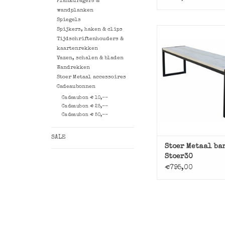
Plankdragers &
wandplanken
Spiegels
Spijkers, haken & clips
Tijdschriftenhouders &
Stoere basic bank m
kaartenrekken
onderstel en houte
Vazen, schalen & bladen
TOEVOEGEN AAN WI
Wandrekken
Stoer Metaal accessoires
Cadeaubonnen
Cadeaubon € 10,--
Cadeaubon € 25,--
Cadeaubon € 50,--
SALE
Stoer Metaal ba
Stoer30
€795,00