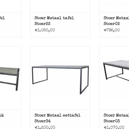
fel
Stoer Metaal tafel
Stoer Metaa
Stoer22
Stoer02
€1.050,00
€795,00
ustriële
Stoer Metaal eettafel met
Stoere eettaf
nderstel.
ijzeren onderstel en houten
onderstel en
blad.
indus
NKELWAGEN
TOEVOEGEN AAN WINKELWAGEN
TOEVOEGEN AA
nk
Stoer Metaal eettafel
Stoer Metaa
Stoer34
Stoer03
€1.200,00
€1.070,00