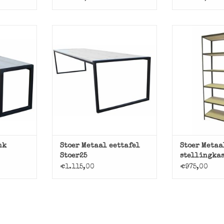
et ijzeren
Basic eettafel met ijzeren
Stoer Met
n zitting.
onderstel en steigerhouten
stellingkast 
blad van Stoer Metaal.
frame en s
NKELWAGEN
pla
TOEVOEGEN AAN WINKELWAGEN
TOEVOEGEN AA
nk
Stoer Metaal eettafel
Stoer Metaa
Stoer25
stellingkas
€1.115,00
€975,00