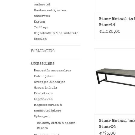
onderstel
Banken met ijzeren
onderstel
Stoer Metaal ta
Kasten
Stoer14
Trolleys
€1.020,00
Bijzettafels & salontafels
Stoelen
VERLICHTING
Superstoere, ind
bank met ijzeren o
ACCESSOIRES
Decoratie accessoires
TOEVOEGEN AAN WI
Fotolijsten
Greepjes & haakjes
Groen in huis
Kandelaars
Kapstokken
Magneetborden &
magneetstickers
Opbergers
Stoer Metaal ba
Blikken, kisten & bakken
Stoer04
Manden
€775,00