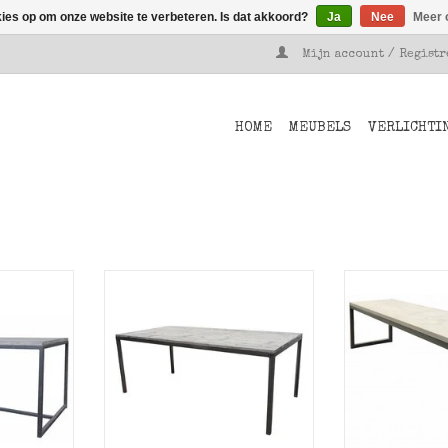
kies op om onze website te verbeteren. Is dat akkoord?
Ja
Nee
Meer 
Mijn account / Regist
HOME
MEUBELS
VERLICHTI
er metalen
Stoer Metaal tafel Stoer22
Basic bank
en blad.
metalen eettafel met ijzeren
onderstel en 
onderstel en vurenhouten
NKELWAGEN
TOEVOEGEN AA
blad.
TOEVOEGEN AAN WINKELWAGEN