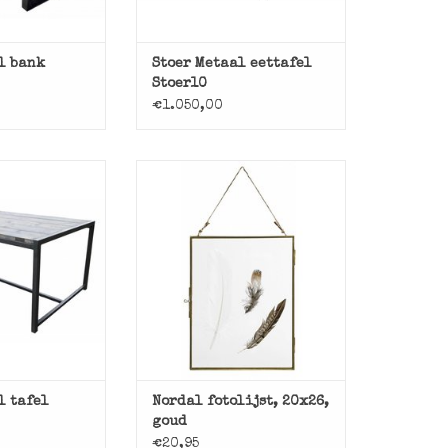
l bank
Stoer Metaal eettafel
Stoer10
€1.050,00
Fotolijst goudkleurig van
20x26 aan een touwtje van
el met ijzeren
Nordal
 houten blad,
trieel.
TOEVOEGEN AAN WINKELWAGEN
N WINKELWAGEN
l tafel
Nordal fotolijst, 20x26,
goud
€20,95