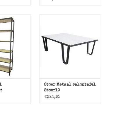
Industriële salontafel met
metalen frame, handgemaakt in
aal, basic
onze werkplaats.
met een ijzeren
teigerhouten
TOEVOEGEN AAN WINKELWAGEN
nken.
N WINKELWAGEN
l
Stoer Metaal salontafel
t
Stoer19
€224,95