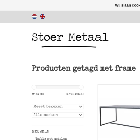
Wij slaan coo
Producten getagd met frame
Min: €
0
Max: €
1500
Basic tafel met sto
onderstel en hout
TOEVOEGEN AAN WI
MEUBELS
Tafels met metalen