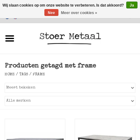
Wij slaan cookies op om onze website te verbeteren. Is dat akkoord?
Ja
Nee
Meer over cookies »
Klantenservice
0 Artikelen - €0,00
Home
Meubels
Producten getagd met frame
Verlichting
HOME
/
TAGS
/
FRAME
Accessoires
SALE