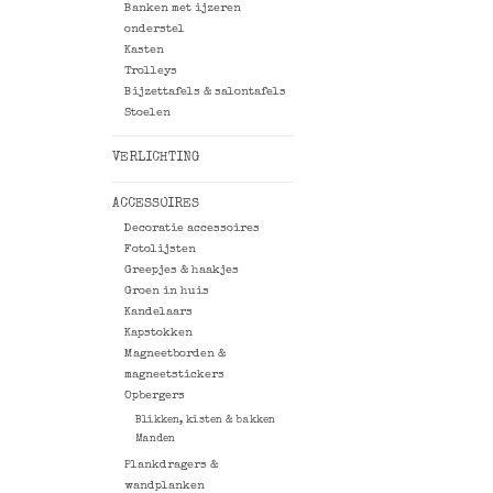
Banken met ijzeren
onderstel
Kasten
Trolleys
Bijzettafels & salontafels
Stoelen
VERLICHTING
ACCESSOIRES
Decoratie accessoires
Fotolijsten
Greepjes & haakjes
Groen in huis
Kandelaars
Kapstokken
Magneetborden &
magneetstickers
Opbergers
Blikken, kisten & bakken
Manden
Plankdragers &
wandplanken