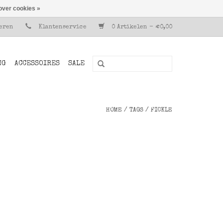
over cookies »
reren
Klantenservice
0 Artikelen - €0,00
NG
ACCESSOIRES
SALE
HOME
/
TAGS
/
FICKLE