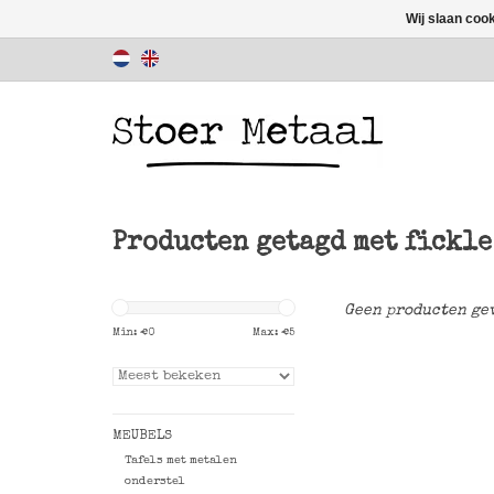
Wij slaan coo
Producten getagd met fickle
Geen producten gev
Min: €
0
Max: €
5
MEUBELS
Tafels met metalen
onderstel