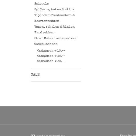
Spiegels
Spijkers, haken & clips
Tijdschriftenhouders &
kaartenrekken
Vazen, schalen & bladen
Wandrekken
Stoer Metaal accessoires
Cadeaubonnen
Cadeaubon € 10,--
Cadeaubon € 25,--
Cadeaubon € 50,--
SALE