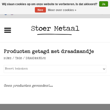
Wij slaan cookies op om onze website te verbeteren. Is dat akkoord?
Ja
Nee
Meer over cookies »
Klantenservice
0 Artikelen - €0,00
Home
Meubels
Producten getagd met draadmandje
Verlichting
HOME
/
TAGS
/
DRAADMANDJE
Accessoires
SALE
Geen producten gevonden!...