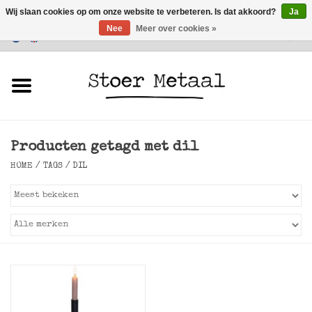
Wij slaan cookies op om onze website te verbeteren. Is dat akkoord?
Ja
Nee
Meer over cookies »
Klantenservice
0 Artikelen - €0,00
Home
Meubels
Producten getagd met dil
Verlichting
HOME
/
TAGS
/
DIL
Accessoires
SALE