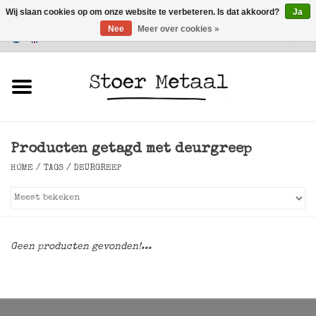
Wij slaan cookies op om onze website te verbeteren. Is dat akkoord?
Ja
Nee
Meer over cookies »
Klantenservice
0 Artikelen - €0,00
Home
Meubels
Producten getagd met deurgreep
Verlichting
HOME
/
TAGS
/
DEURGREEP
Accessoires
SALE
Geen producten gevonden!...