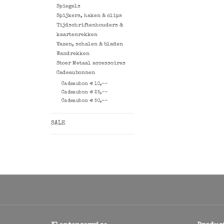
Spiegels
Spijkers, haken & clips
Tijdschriftenhouders &
kaartenrekken
Vazen, schalen & bladen
Wandrekken
Stoer Metaal accessoires
Cadeaubonnen
Cadeaubon € 10,--
Cadeaubon € 25,--
Cadeaubon € 50,--
SALE