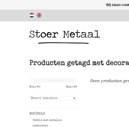
Wij slaan coo
Producten getagd met decor
Geen producten gev
Min: €
0
Max: €
5
MEUBELS
Tafels met metalen
onderstel