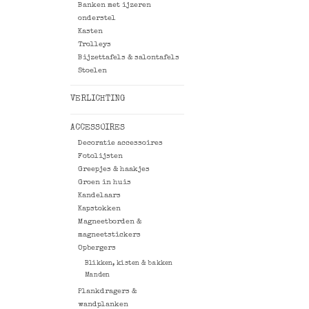
Banken met ijzeren
onderstel
Kasten
Trolleys
Bijzettafels & salontafels
Stoelen
VERLICHTING
ACCESSOIRES
Decoratie accessoires
Fotolijsten
Greepjes & haakjes
Groen in huis
Kandelaars
Kapstokken
Magneetborden &
magneetstickers
Opbergers
Blikken, kisten & bakken
Manden
Plankdragers &
wandplanken