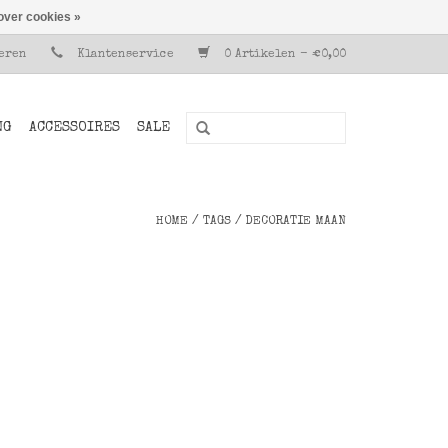
over cookies »
reren
Klantenservice
0 Artikelen - €0,00
NG
ACCESSOIRES
SALE
HOME
/
TAGS
/
DECORATIE MAAN