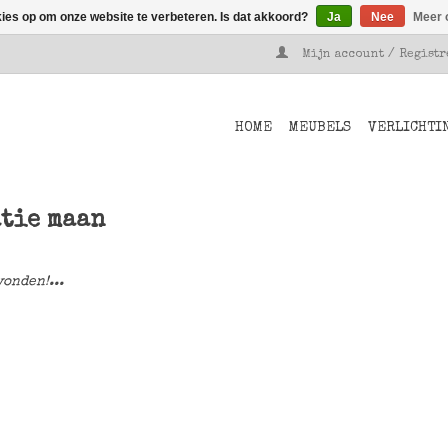
kies op om onze website te verbeteren. Is dat akkoord?
Ja
Nee
Meer 
Mijn account / Regist
HOME
MEUBELS
VERLICHTI
atie maan
onden!...