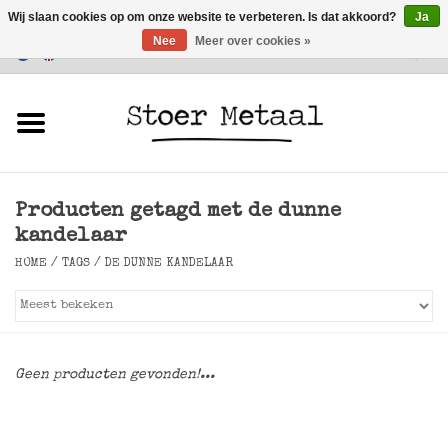
Wij slaan cookies op om onze website te verbeteren. Is dat akkoord?
Ja
Nee
Meer over cookies »
Klantenservice
0 Artikelen - €0,00
Home
Meubels
Producten getagd met de dunne
Verlichting
kandelaar
HOME
/
TAGS
/
DE DUNNE KANDELAAR
Accessoires
SALE
Geen producten gevonden!...