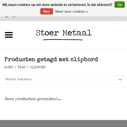
Wij slaan cookies op om onze website te verbeteren. Is dat akkoord?
Ja
Nee
Meer over cookies »
Klantenservice
0 Artikelen - €0,00
Home
Meubels
Producten getagd met clipbord
Verlichting
HOME
/
TAGS
/
CLIPBORD
Accessoires
SALE
Geen producten gevonden!...