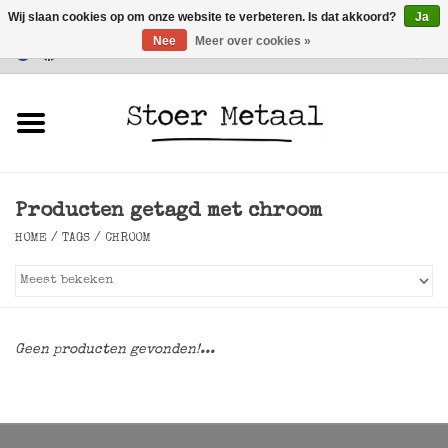
Wij slaan cookies op om onze website te verbeteren. Is dat akkoord?
Ja
Nee
Meer over cookies »
Klantenservice
0 Artikelen - €0,00
Home
Meubels
Producten getagd met chroom
Verlichting
HOME
/
TAGS
/
CHROOM
Accessoires
SALE
Geen producten gevonden!...