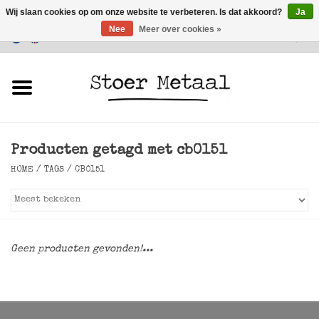
Wij slaan cookies op om onze website te verbeteren. Is dat akkoord?
Ja
Nee
Meer over cookies »
Klantenservice
0 Artikelen - €0,00
Home
Meubels
Producten getagd met cb0151
Verlichting
HOME
/
TAGS
/
CB0151
Accessoires
SALE
Geen producten gevonden!...