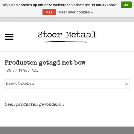
Wij slaan cookies op om onze website te verbeteren. Is dat akkoord?
Ja
Nee
Meer over cookies »
Klantenservice
0 Artikelen - €0,00
Home
Meubels
Producten getagd met bow
Verlichting
HOME
/
TAGS
/
BOW
Accessoires
SALE
Geen producten gevonden!...