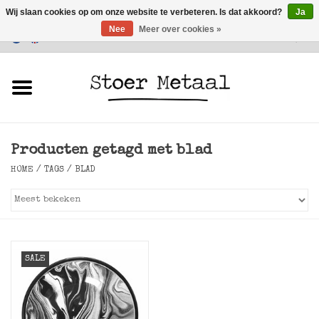
Wij slaan cookies op om onze website te verbeteren. Is dat akkoord?
Ja
Nee
Meer over cookies »
Klantenservice
0 Artikelen - €0,00
Home
Meubels
Producten getagd met blad
Verlichting
HOME
/
TAGS
/
BLAD
Accessoires
SALE
SALE