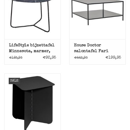
LifeStyle bijzettafel
House Doctor
Minnesota, marmer,
salontafel Fari
zwart
€92,95
€199,95
€185,95
€442,95
SALE