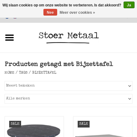
Wij slaan cookies op om onze website te verbeteren. Is dat akkoord?
Ja
Nee
Meer over cookies »
Klantenservice
0 Artikelen - €0,00
Home
Meubels
Producten getagd met Bijzettafel
Verlichting
HOME
/
TAGS
/
BIJZETTAFEL
Accessoires
SALE
SALE
SALE