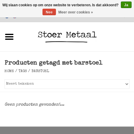
Wij slaan cookies op om onze website te verbeteren. Is dat akkoord?
Ja
Nee
Meer over cookies »
Klantenservice
0 Artikelen - €0,00
Home
Meubels
Producten getagd met barstoel
Verlichting
HOME
/
TAGS
/
BARSTOEL
Accessoires
SALE
Geen producten gevonden!...