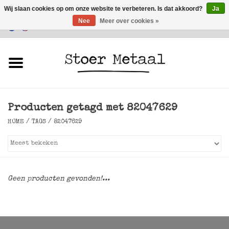
Wij slaan cookies op om onze website te verbeteren. Is dat akkoord?
Ja
Nee
Meer over cookies »
Klantenservice
0 Artikelen - €0,00
Home
Meubels
Producten getagd met 82047629
Verlichting
HOME
/
TAGS
/
82047629
Accessoires
SALE
Geen producten gevonden!...