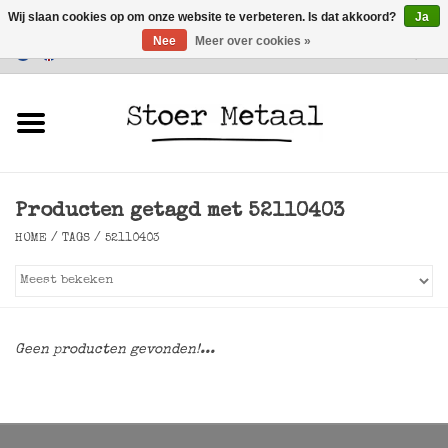
Wij slaan cookies op om onze website te verbeteren. Is dat akkoord?
Ja
Nee
Meer over cookies »
Klantenservice
0 Artikelen - €0,00
Home
Meubels
Producten getagd met 52110403
Verlichting
HOME
/
TAGS
/
52110403
Accessoires
SALE
Geen producten gevonden!...