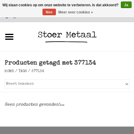
Wij slaan cookies op om onze website te verbeteren. Is dat akkoord?
Ja
Nee
Meer over cookies »
Klantenservice
0 Artikelen - €0,00
Home
Meubels
Producten getagd met 377134
Verlichting
HOME
/
TAGS
/
377134
Accessoires
SALE
Geen producten gevonden!...