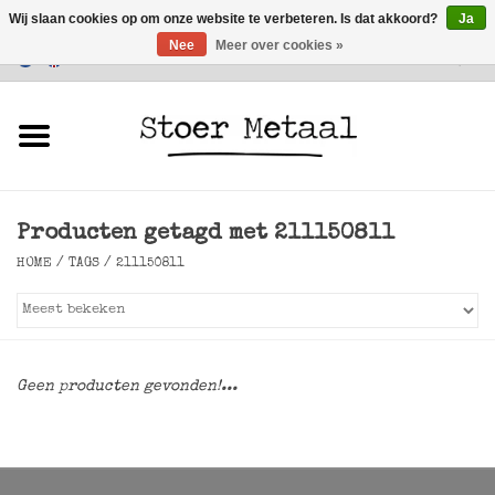
Wij slaan cookies op om onze website te verbeteren. Is dat akkoord?
Ja
Nee
Meer over cookies »
Klantenservice
0 Artikelen - €0,00
Home
Meubels
Producten getagd met 211150811
Verlichting
HOME
/
TAGS
/
211150811
Accessoires
SALE
Geen producten gevonden!...