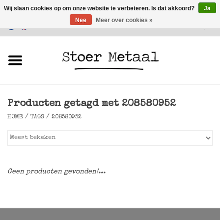
Wij slaan cookies op om onze website te verbeteren. Is dat akkoord?
Ja
Nee
Meer over cookies »
Klantenservice
0 Artikelen - €0,00
Home
Meubels
Producten getagd met 208580952
Verlichting
HOME
/
TAGS
/
208580952
Accessoires
SALE
Geen producten gevonden!...