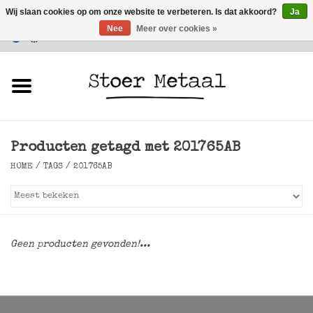
Wij slaan cookies op om onze website te verbeteren. Is dat akkoord?
Ja
Nee
Meer over cookies »
Klantenservice
0 Artikelen - €0,00
Home
Meubels
Producten getagd met 201765AB
Verlichting
HOME
/
TAGS
/
201765AB
Accessoires
SALE
Geen producten gevonden!...