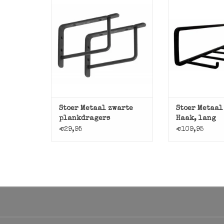
Set van 2 zwarte
Onze eigen mo
plankhouders van Stoer
kapstok Haak
Metaal.
Metaa
TOEVOEGEN AAN WINKELWAGEN
TOEVOEGEN AAN
Stoer Metaal zwarte
Stoer Metaal
plankdragers
Haak, lang
€29,95
€109,95