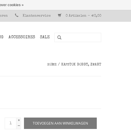
over cookies »
reren
Klantenservice
0 Artikelen - €0,00
NG
ACCESSOIRES
SALE
HOME
/
KAPSTOK BOBBY, ZWART
+
TOEVOEGEN AAN WINKELWAGEN
-