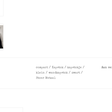
compact
/
Kapstok
/
kapstokje
/
Aan ve
klein
/
wandkapstok
/
zwart
/
Stoer Metaal