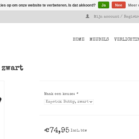
kies op om onze website te verbeteren. Is dat akkoord?
Ja
Nee
Meer 
Mijn account / Regist
HOME
MEUBELS
VERLICHTI
 zwart
Maak een keuze:
*
€74,95
Incl. btw