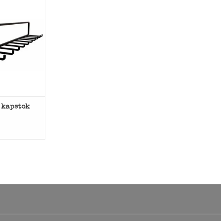
oie metalen
 van Stoer
l.
 WINKELWAGEN
 kapstok