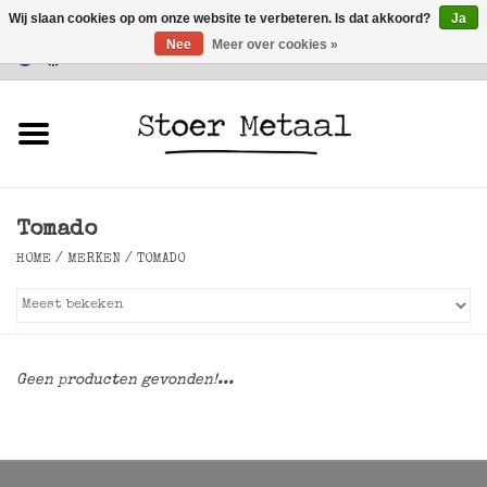
Wij slaan cookies op om onze website te verbeteren. Is dat akkoord?
Ja
Nee
Meer over cookies »
Klantenservice
0 Artikelen - €0,00
Home
Meubels
Tomado
Verlichting
HOME
/
MERKEN
/
TOMADO
Accessoires
SALE
Geen producten gevonden!...