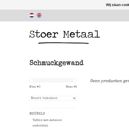
Wij slaan coo
Schmuckgewand
Geen producten gev
Min: €
0
Max: €
5
MEUBELS
Tafels met metalen
onderstel