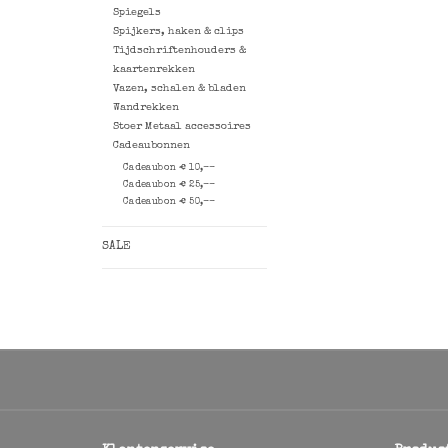
Spiegels
Spijkers, haken & clips
Tijdschriftenhouders &
kaartenrekken
Vazen, schalen & bladen
Wandrekken
Stoer Metaal accessoires
Cadeaubonnen
Cadeaubon € 10,--
Cadeaubon € 25,--
Cadeaubon € 50,--
SALE