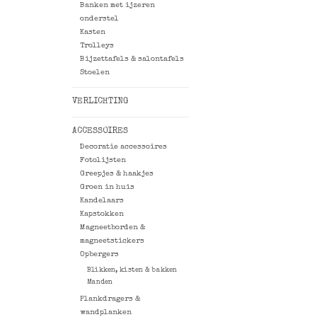
Banken met ijzeren
onderstel
Kasten
Trolleys
Bijzettafels & salontafels
Stoelen
VERLICHTING
ACCESSOIRES
Decoratie accessoires
Fotolijsten
Greepjes & haakjes
Groen in huis
Kandelaars
Kapstokken
Magneetborden &
magneetstickers
Opbergers
Blikken, kisten & bakken
Manden
Plankdragers &
wandplanken