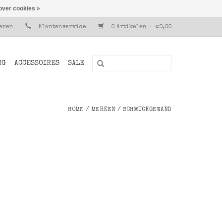
over cookies »
reren
Klantenservice
0 Artikelen - €0,00
NG
ACCESSOIRES
SALE
HOME
/
MERKEN
/
SCHMUCKGEWAND