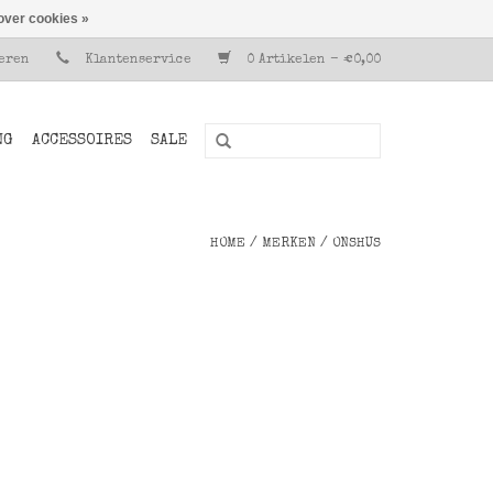
over cookies »
reren
Klantenservice
0 Artikelen - €0,00
NG
ACCESSOIRES
SALE
HOME
/
MERKEN
/
ONSHUS