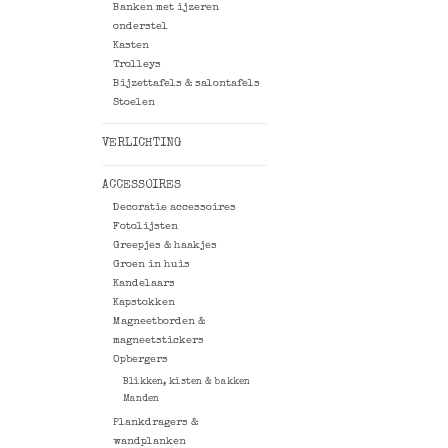
Banken met ijzeren
onderstel
Kasten
Trolleys
Bijzettafels & salontafels
Stoelen
VERLICHTING
ACCESSOIRES
Decoratie accessoires
Fotolijsten
Greepjes & haakjes
Groen in huis
Kandelaars
Kapstokken
Magneetborden &
magneetstickers
Opbergers
Blikken, kisten & bakken
Manden
Plankdragers &
wandplanken