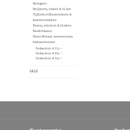
Spiegels
Spijkers, haken & clips
Tijdschriftenhouders &
kaartenrekken
Vazen, schalen & bladen
Wandrekken
Stoer Metaal accessoires
Cadeaubonnen
Cadeaubon € 10,--
Cadeaubon € 25,--
Cadeaubon € 50,--
SALE