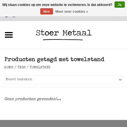
Wij slaan cookies op om onze website te verbeteren. Is dat akkoord?
Ja
Nee
Meer over cookies »
Klantenservice
0 Artikelen - €0,00
Home
Meubels
Producten getagd met towelstand
Verlichting
HOME
/
TAGS
/
TOWELSTAND
Accessoires
SALE
Geen producten gevonden!...