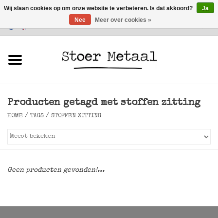
Wij slaan cookies op om onze website te verbeteren. Is dat akkoord?
Ja
Nee
Meer over cookies »
Klantenservice
0 Artikelen - €0,00
Home
Meubels
Producten getagd met stoffen zitting
Verlichting
HOME
/
TAGS
/
STOFFEN ZITTING
Accessoires
SALE
Geen producten gevonden!...