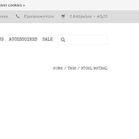
over cookies »
reren
Klantenservice
0 Artikelen - €0,00
NG
ACCESSOIRES
SALE
HOME
/
TAGS
/
STOEL METAAL