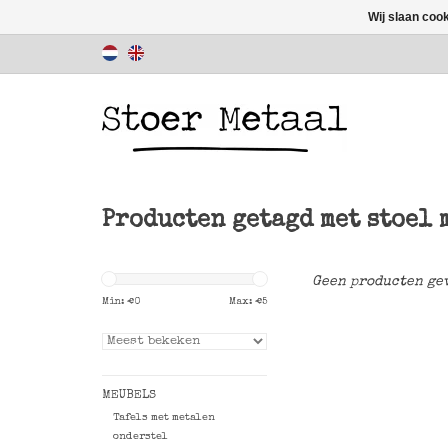
Wij slaan coo
Producten getagd met stoel 
Geen producten gev
Min: €
0
Max: €
5
MEUBELS
Tafels met metalen
onderstel