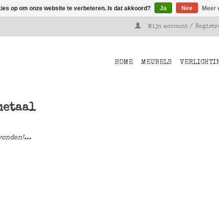
kies op om onze website te verbeteren. Is dat akkoord?
Ja
Nee
Meer 
Mijn account / Regist
HOME
MEUBELS
VERLICHTI
metaal
onden!...