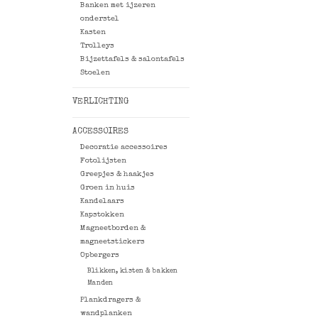
Banken met ijzeren
onderstel
Kasten
Trolleys
Bijzettafels & salontafels
Stoelen
VERLICHTING
ACCESSOIRES
Decoratie accessoires
Fotolijsten
Greepjes & haakjes
Groen in huis
Kandelaars
Kapstokken
Magneetborden &
magneetstickers
Opbergers
Blikken, kisten & bakken
Manden
Plankdragers &
wandplanken