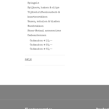
Spiegels
Spijkers, haken & clips
Tijdschriftenhouders &
kaartenrekken
Vazen, schalen & bladen
Wandrekken
Stoer Metaal accessoires
Cadeaubonnen
Cadeaubon € 10,--
Cadeaubon € 25,--
Cadeaubon € 50,--
SALE