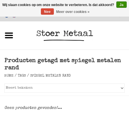
Wij slaan cookies op om onze website te verbeteren. Is dat akkoord?
Ja
Nee
Meer over cookies »
Klantenservice
0 Artikelen - €0,00
Home
Meubels
Producten getagd met spiegel metalen
Verlichting
rand
HOME
/
TAGS
/
SPIEGEL METALEN RAND
Accessoires
SALE
Geen producten gevonden!...