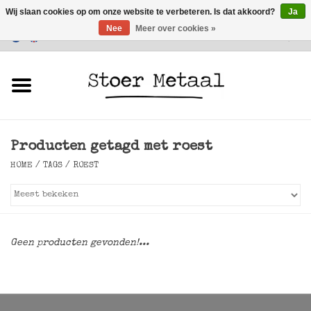
Wij slaan cookies op om onze website te verbeteren. Is dat akkoord?
Ja
Nee
Meer over cookies »
Klantenservice
0 Artikelen - €0,00
Home
Meubels
Producten getagd met roest
Verlichting
HOME
/
TAGS
/
ROEST
Accessoires
SALE
Geen producten gevonden!...