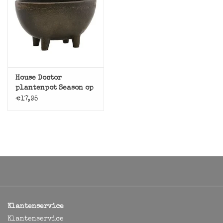
House Doctor
plantenpot Season op
pootjes, oud bruin
€17,95
Klantenservice
Klantenservice