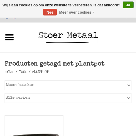
Wij slaan cookies op om onze website te verbeteren. Is dat akkoord?
Ja
Nee
Meer over cookies »
Klantenservice
0 Artikelen - €0,00
Home
Meubels
Producten getagd met plantpot
Verlichting
HOME
/
TAGS
/
PLANTPOT
Accessoires
SALE