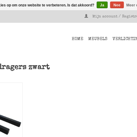
kies op om onze website te verbeteren. Is dat akkoord?
Ja
Nee
Meer 
Mijn account / Regist
HOME
MEUBELS
VERLICHTI
dragers zwart
e, zwarte
are van
l.
NKELWAGEN