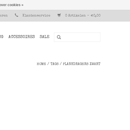
over cookies »
reren
Klantenservice
0 Artikelen - €0,00
NG
ACCESSOIRES
SALE
HOME
/
TAGS
/
PLANKDRAGERS ZWART