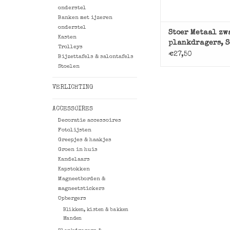
onderstel
Banken met ijzeren
onderstel
Stoer Metaal zw
Kasten
plankdragers, 
Trolleys
€27,50
Bijzettafels & salontafels
Stoelen
VERLICHTING
ACCESSOIRES
Decoratie accessoires
Fotolijsten
Greepjes & haakjes
Groen in huis
Kandelaars
Kapstokken
Magneetborden &
magneetstickers
Opbergers
Blikken, kisten & bakken
Manden