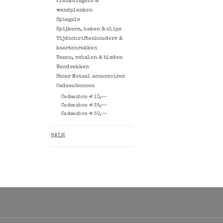
Plankdragers &
wandplanken
Spiegels
Spijkers, haken & clips
Tijdschriftenhouders &
kaartenrekken
Vazen, schalen & bladen
Wandrekken
Stoer Metaal accessoires
Cadeaubonnen
Cadeaubon € 10,--
Cadeaubon € 25,--
Cadeaubon € 50,--
SALE