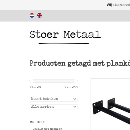
Wij slaan coo
Producten getagd met plank
Set van 2 vierkant
plankhouders Squ
Min: €
0
Max: €
30
Stoer Metaa
TOEVOEGEN AAN WI
MEUBELS
Tafels met metalen