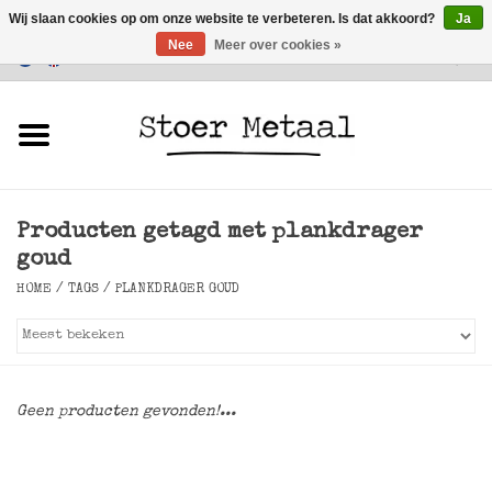
Wij slaan cookies op om onze website te verbeteren. Is dat akkoord?
Ja
Nee
Meer over cookies »
Klantenservice
0 Artikelen - €0,00
Home
Meubels
Producten getagd met plankdrager
Verlichting
goud
HOME
/
TAGS
/
PLANKDRAGER GOUD
Accessoires
SALE
Geen producten gevonden!...