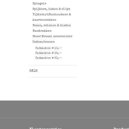
Spiegels
Spijkers, haken & clips
Tijdschriftenhouders &
kaartenrekken
Vazen, schalen & bladen
Wandrekken
Stoer Metaal accessoires
Cadeaubonnen
Cadeaubon € 10,--
Cadeaubon € 25,--
Cadeaubon € 50,--
SALE