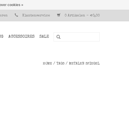
over cookies »
reren
Klantenservice
0 Artikelen - €0,00
NG
ACCESSOIRES
SALE
HOME
/
TAGS
/
METALEN SPIEGEL