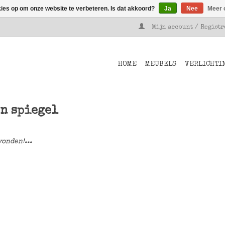
kies op om onze website te verbeteren. Is dat akkoord?
Ja
Nee
Meer 
Mijn account / Regist
HOME
MEUBELS
VERLICHTI
en spiegel
onden!...