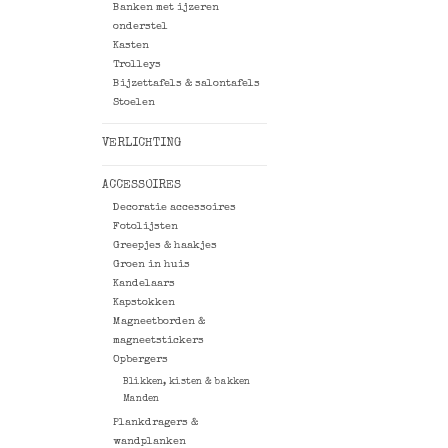
Banken met ijzeren
onderstel
Kasten
Trolleys
Bijzettafels & salontafels
Stoelen
VERLICHTING
ACCESSOIRES
Decoratie accessoires
Fotolijsten
Greepjes & haakjes
Groen in huis
Kandelaars
Kapstokken
Magneetborden &
magneetstickers
Opbergers
Blikken, kisten & bakken
Manden
Plankdragers &
wandplanken