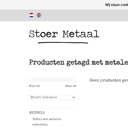
Wij slaan coo
Producten getagd met metal
Geen producten gev
Min: €
0
Max: €
5
MEUBELS
Tafels met metalen
onderstel