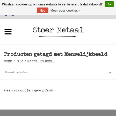
Wij slaan cookies op om onze website te verbeteren. Is dat akkoord?
Ja
Nee
Meer over cookies »
Klantenservice
0 Artikelen - €0,00
Home
Meubels
Producten getagd met Menselijkbeeld
Verlichting
HOME
/
TAGS
/
MENSELIJKBEELD
Accessoires
SALE
Geen producten gevonden!...